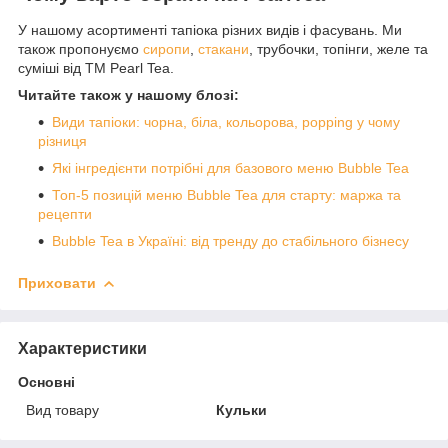
У нашому асортименті тапіока різних видів і фасувань. Ми
також пропонуємо
сиропи
,
стакани
, трубочки, топінги, желе та
суміші від ТМ Pearl Tea.
Читайте також у нашому блозі:
Види тапіоки: чорна, біла, кольорова, popping у чому
різниця
Які інгредієнти потрібні для базового меню Bubble Tea
Топ-5 позицій меню Bubble Tea для старту: маржа та
рецепти
Bubble Tea в Україні: від тренду до стабільного бізнесу
Приховати
Характеристики
Основні
Вид товару
Кульки