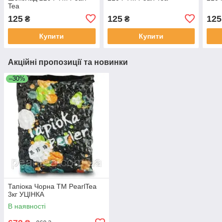
Tea
125
125
125
₴
₴
Купити
Купити
Акційні пропозиції та новинки
–30%
Тапіока Чорна TM PearlTea
3кг УЦІНКА
В наявності