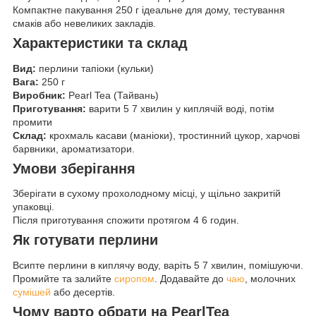
Компактне пакування 250 г ідеальне для дому, тестування
смаків або невеликих закладів.
Характеристики та склад
Вид:
перлини тапіоки (кульки)
Вага:
250 г
Виробник:
Pearl Tea (Тайвань)
Приготування:
варити 5 7 хвилин у киплячій воді, потім
промити
Склад:
крохмаль касави (маніоки), тростинний цукор, харчові
барвники, ароматизатори.
Умови зберігання
Зберігати в сухому прохолодному місці, у щільно закритій
упаковці.
Після приготування спожити протягом 4 6 годин.
Як готувати перлини
Всипте перлини в киплячу воду, варіть 5 7 хвилин, помішуючи.
Промийте та залийте
сиропом
. Додавайте до
чаю
, молочних
сумішей
або десертів.
Чому варто обрати на PearlTea