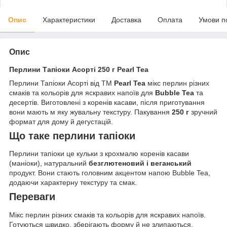
Опис
Характеристики
Доставка
Оплата
Умови п
Опис
Перлини Тапіоки Асорті 250 г Pearl Tea
Перлини Тапіоки Асорті від ТМ
Pearl Tea
мікс перлин різних
смаків та кольорів для яскравих напоїв для
Bubble Tea
та
десертів. Виготовлені з коренів касави, після приготування
вони мають м яку жувальну текстуру. Пакування
250 г
зручний
формат для дому й дегустацій.
Що таке перлини тапіоки
Перлини тапіоки це кульки з крохмалю коренів касави
(маніоки), натуральний
безглютеновий і веганський
продукт. Вони стають головним акцентом напою Bubble Tea,
додаючи характерну текстуру та смак.
Переваги
Мікс перлин різних смаків та кольорів для яскравих напоїв.
Готуються швидко, зберігають форму й не злипаються.