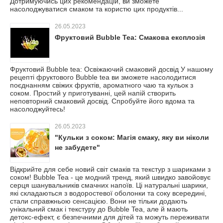
Дотримуючись цих рекомендацій, ви зможете
насолоджуватися смаком та користю цих продуктів...
26.05.2023
Фруктовий Bubble Tea: Смакова експлозія
Фруктовий Bubble tea: Освіжаючий смаковий досвід У нашому
рецепті фруктового Bubble tea ви зможете насолодитися
поєднанням свіжих фруктів, ароматного чаю та кульок з
соком. Простий у приготуванні, цей напій створить
неповторний смаковий досвід. Спробуйте його вдома та
насолоджуйтесь!
26.05.2023
"Кульки з соком: Магія смаку, яку ви ніколи
не забудете"
Відкрийте для себе новий світ смаків та текстур з шариками з
соком! Bubble Tea - це модний тренд, який швидко завойовує
серця шанувальників смачних напоїв. Ці натуральні шарики,
які складаються з водоростевої оболонки та соку всередині,
стали справжньою сенсацією. Вони не тільки додають
унікальний смак і текстуру до Bubble Tea, але й мають
детокс-ефект, є безпечними для дітей та можуть переживати