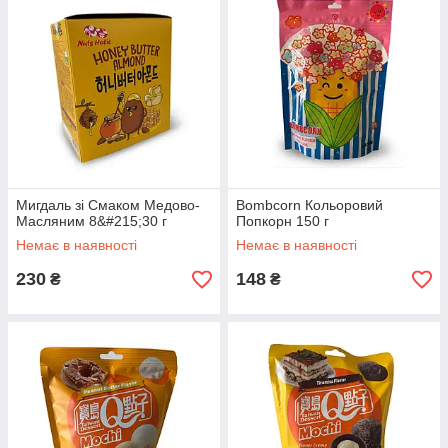
Мигдаль зі Смаком Медово-
Bombcorn Кольоровий
Масляним 8&#215;30 г
Попкорн 150 г
Немає в наявності
Немає в наявності
230
148
₴
₴