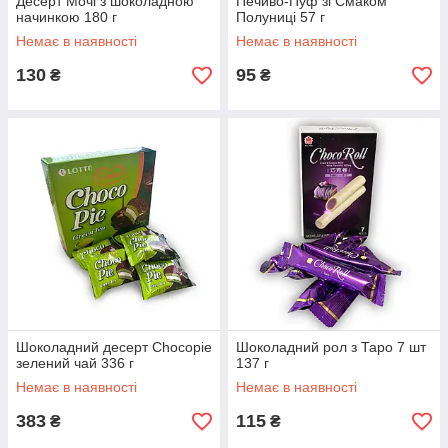
Десерт Мочі з шоколадною
Печиво-Пуф зі Смаком
начинкою 180 г
Полуниці 57 г
Немає в наявності
Немає в наявності
130
95
₴
₴
Шоколадний десерт Chocopie
Шоколадний рол з Таро 7 шт
зелений чай 336 г
137 г
Немає в наявності
Немає в наявності
383
115
₴
₴