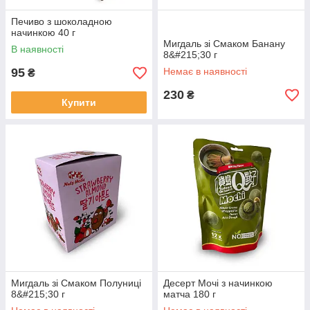
Печиво з шоколадною
начинкою 40 г
Мигдаль зі Смаком Банану
В наявності
8&#215;30 г
95
Немає в наявності
₴
230
₴
Купити
Мигдаль зі Смаком Полуниці
Десерт Мочі з начинкою
8&#215;30 г
матча 180 г