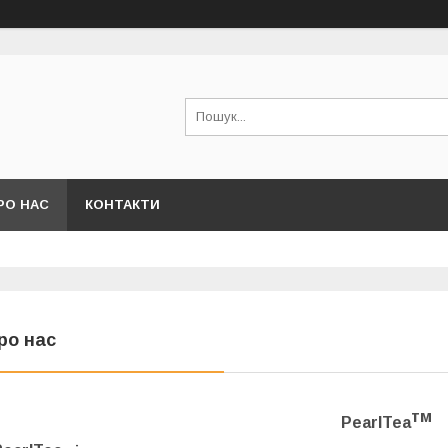
РО НАС
КОНТАКТИ
ро нас
тм
PearlTea