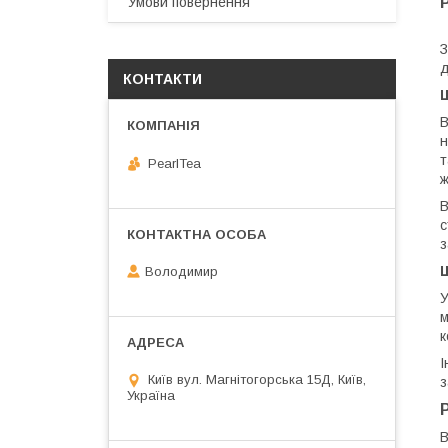
Умови повернення
З
д
КОНТАКТИ
Щ
B
н
т
PearlTea
ж
B
с
з
Володимир
У
м
к
І
Київ вул. Магнiтогорська 15Д, Київ,
з
Україна
B