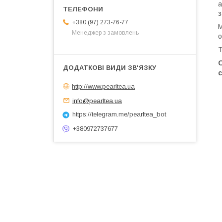
а
з
+380 (97) 273-76-77
М
Менеджер з замовлень
о
Т
http://www.pearltea.ua
info@pearltea.ua
https://telegram.me/pearltea_bot
+380972737677