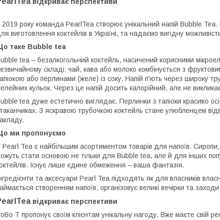
PearlTea
відкриває перспективи
 2019 року команда
PearlTea
створює унікальний напій Bubble Tea.
ля виготовлення коктейлів в Україні, та надаємо вигідну можливіст
о таке Bubble tea
ubble tea – безалкогольний коктейль, насичений корисними мікроел
езвичайному складі: чай, кава або молоко комбінується з фрукто
апіокою або перлинами (желе) із соку. Напій п'ють через широку тр
елейних кульок. Через це напій досить калорійний, але не викликає
ubble tea дуже естетично виглядає. Перлинки з тапіоки красиво о
таканчиках. З яскравою трубочкою коктейль стане улюбленцем від
акладу.
Що ми пропонуємо
 Pearl Tea є найбільшим асортиментом товарів для напоїв. Сиропи, ча
ожуть стати основою не тільки для Bubble tea, але й для інших по
октейлів. Існує лише єдине обмеження – ваша фантазія.
нгредієнти та аксесуари Pearl Tea підходять як для власників власно
аймається створенням напоїв, організовує великі вечірки та заходи
PearlTea
відкриває перспективи
oBo T пропонує своїм клієнтам унікальну нагоду. Вже маєте свій р