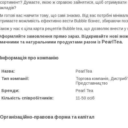
сортимент? Думаєте, якою ж справою зайнятися, щоб отримувати п
акладів?
и готові вас навчити тому, що самі знаємо. Від вас потрібні мінімал
тримаєте можливість ефективно вести Bubble бізнес, збираючи поз
акож у нас є ціла карта рецептів Bubble tea, що дозволяє внести у
Оформляйте замовлення прямо зараз. Відкривайте нові можл
PearlTea
смачними та натуральними продуктами разом із
.
Інформація про компанію
Назва:
PearlTea
Тип компанії:
Торгова компанія, Дистриб'
Представництво
Бренди:
Pearl Tea
Кількість співробітників:
11-50 осіб
Організаційно-правова форма та капітал