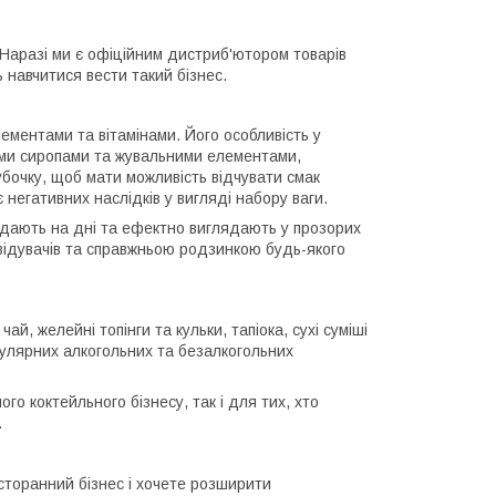
 Наразі ми є офіційним дистриб'ютором товарів
ь навчитися вести такий бізнес.
ементами та вітамінами. Його особливість у
вими сиропами та жувальними елементами,
убочку, щоб мати можливість відчувати смак
 негативних наслідків у вигляді набору ваги.
сідають на дні та ефектно виглядають у прозорих
відувачів та справжньою родзинкою будь-якого
й, желейні топінги та кульки, тапіока, сухі суміші
пулярних алкогольних та безалкогольних
го коктейльного бізнесу, так і для тих, хто
.
есторанний бізнес і хочете розширити