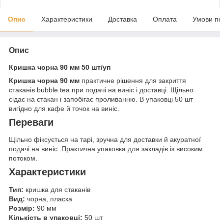
Опис
Характеристики
Доставка
Оплата
Умови п
Опис
Кришка чорна 90 мм 50 шт/уп
Кришка чорна 90 мм
практичне рішення для закриття
стаканів bubble tea при подачі на виніс і доставці. Щільно
сідає на стакан і запобігає проливанню. В упаковці 50 шт
вигідно для кафе й точок на виніс.
Переваги
Щільно фіксується на тарі, зручна для доставки й акуратної
подачі на виніс. Практична упаковка для закладів із високим
потоком.
Характеристики
Тип:
кришка для стаканів
Вид:
чорна, пласка
Розмір:
90 мм
Кількість в упаковці:
50 шт