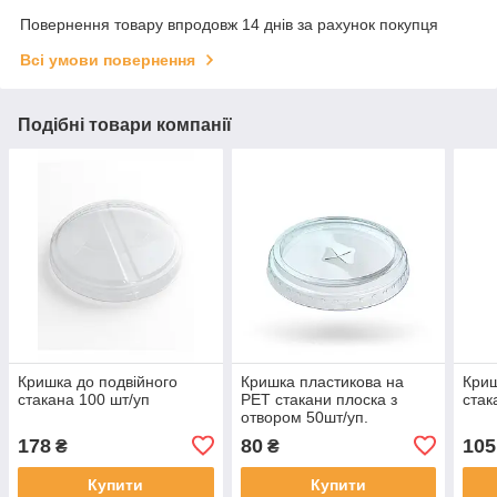
Повернення товару впродовж 14 днів за рахунок покупця
Всі умови повернення
Подібні товари компанії
Кришка до подвійного
Кришка пластикова на
Криш
стакана 100 шт/уп
РЕТ стакани плоска з
стак
отвором 50шт/уп.
178
80
105
₴
₴
Купити
Купити