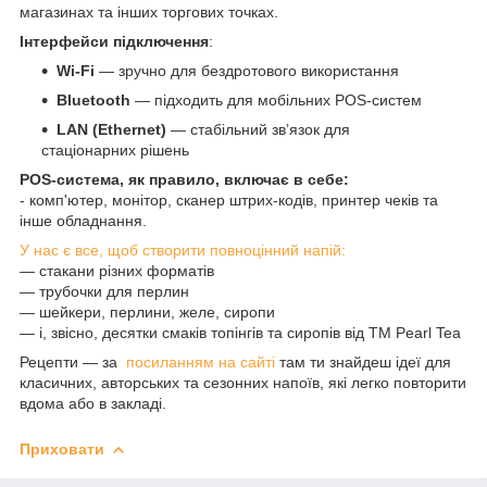
магазинах та інших торгових точках.
Інтерфейси підключення
:
Wi-Fi
— зручно для бездротового використання
Bluetooth
— підходить для мобільних POS-систем
LAN (Ethernet)
— стабільний зв’язок для
стаціонарних рішень
POS-система, як правило, включає в себе:
- комп'ютер, монітор, сканер штрих-кодів, принтер чеків та
інше обладнання.
У нас є все, щоб створити повноцінний напій:
— стакани різних форматів
— трубочки для перлин
— шейкери, перлини, желе, сиропи
— і, звісно, десятки смаків топінгів та сиропів від ТМ Pearl Tea
Рецепти — за
посиланням на сайті
там ти знайдеш ідеї для
класичних, авторських та сезонних напоїв, які легко повторити
вдома або в закладі.
Приховати