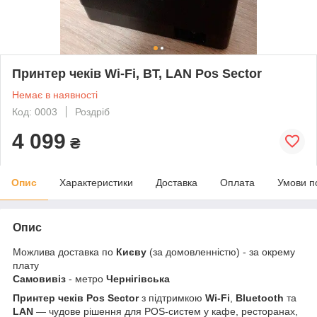
Принтер чеків Wi-Fi, BT, LAN Pos Sector
Немає в наявності
Код: 0003
Роздріб
4 099
₴
Опис
Характеристики
Доставка
Оплата
Умови п
Опис
Можлива доставка по
Києву
(за домовленністю) - за окрему
плату
Самовивіз
- метро
Чернігівська
Принтер чеків Pos Sector
з підтримкою
Wi-Fi
,
Bluetooth
та
LAN
— чудове рішення для POS-систем у кафе, ресторанах,