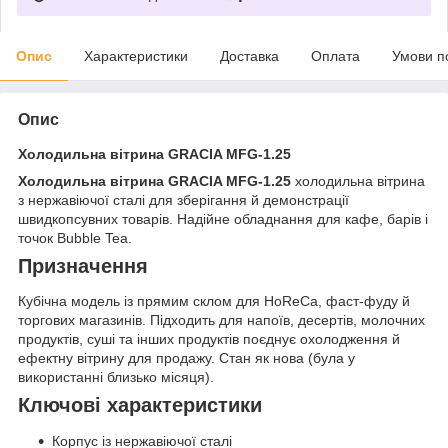
Опис
Характеристики
Доставка
Оплата
Умови п
Опис
Холодильна вітрина GRACIA MFG-1.25
Холодильна вітрина GRACIA MFG-1.25
холодильна вітрина
з нержавіючої сталі для зберігання й демонстрації
швидкопсувних товарів. Надійне обладнання для кафе, барів і
точок Bubble Tea.
Призначення
Кубічна модель із прямим склом для HoReCa, фаст-фуду й
торгових магазинів. Підходить для напоїв, десертів, молочних
продуктів, суші та інших продуктів поєднує охолодження й
ефектну вітрину для продажу. Стан як нова (була у
використанні близько місяця).
Ключові характеристики
Корпус із нержавіючої сталі