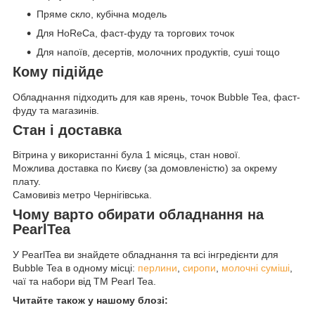
Пряме скло, кубічна модель
Для HoReCa, фаст-фуду та торгових точок
Для напоїв, десертів, молочних продуктів, суші тощо
Кому підійде
Обладнання підходить для кав ярень, точок Bubble Tea, фаст-
фуду та магазинів.
Стан і доставка
Вітрина у використанні була 1 місяць, стан нової.
Можлива доставка по Києву (за домовленістю) за окрему
плату.
Самовивіз метро Чернігівська.
Чому варто обирати обладнання на
PearlTea
У PearlTea ви знайдете обладнання та всі інгредієнти для
Bubble Tea в одному місці:
перлини
,
сиропи
,
молочні суміші
,
чаї та набори від ТМ Pearl Tea.
Читайте також у нашому блозі: