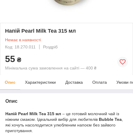
Напій Pearl Milk Tea 315 мл
Немає в наявності
Код: 18.270.011
Роздріб
55
₴
Мінімальна сума замовлення на сайті — 400 ₴
Опис
Характеристики
Доставка
Оплата
Умови п
Опис
Напій Pearl Milk Tea 315 мл
– це готовий молочний чай із
ніжним смаком. Ідеальний вибір для любителів
Bubble Tea
,
які хочуть насолодитися улюбленим напоєм без зайвого
приготування.