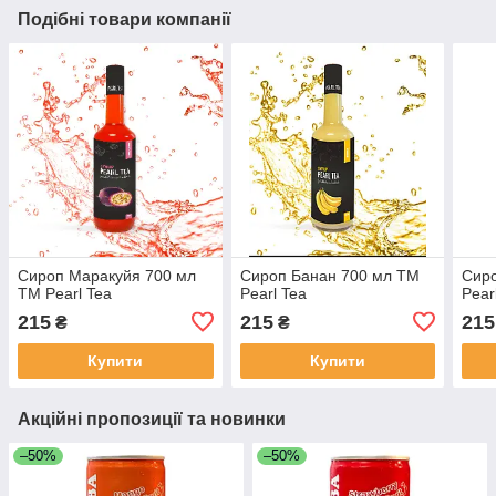
Подібні товари компанії
Сироп Маракуйя 700 мл
Сироп Банан 700 мл ТМ
Сиро
ТМ Pearl Tea
Pearl Tea
Pear
215
215
215
₴
₴
Купити
Купити
Акційні пропозиції та новинки
–50%
–50%