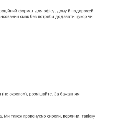
порційний формат для офісу, дому й подорожей.
лансований смак без потреби додавати цукор чи
ди (не окропом), розмішайте. За бажанням
Tea. Ми також пропонуємо
сиропи
,
перлини
, тапіоку