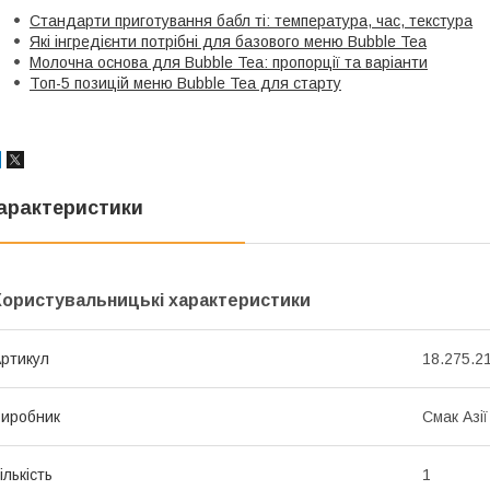
Стандарти приготування бабл ті: температура, час, текстура
Які інгредієнти потрібні для базового меню Bubble Tea
Молочна основа для Bubble Tea: пропорції та варіанти
Топ-5 позицій меню Bubble Tea для старту
арактеристики
Користувальницькі характеристики
ртикул
18.275.2
иробник
Смак Азії
ількість
1