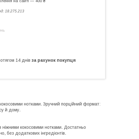
лення на сайті — 400 ₴
од:
18.275.213
ень
ротягом 14 днів
за рахунок покупця
и кокосовими нотками. Зручний порційний формат:
су й дому.
и з ніжними кокосовими нотками. Достатньо
о, без додаткових інгредієнтів.