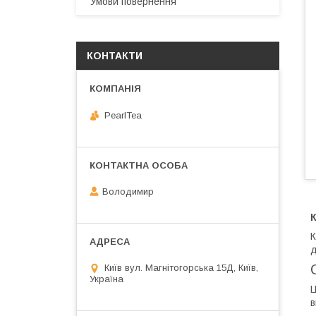
Умови повернення
КОНТАКТИ
PearlTea
Володимир
К
К
д
Київ вул. Магнiтогорська 15Д, Київ,
Україна
Ц
в