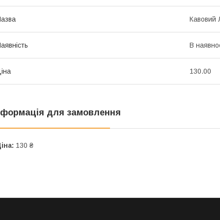
азва
Кавовий 
аявність
В наявно
іна
130.00
нформація для замовлення
іна:
130 ₴