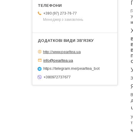
Г
+380 (97) 273-76-77
У
Менеджер з замовлень
м
В
http://www.pearltea.ua
info@pearltea.ua
https://telegram.me/pearltea_bot
+380972737677
З
В
д
У
т
Ч