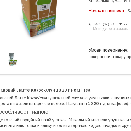
Мінімальна сума замов
Немає в наявності
К
+380 (97) 273-76-77
Менеджер з замовл
повернення товару п
авовий Латте Кокос-Улун 10 20 г Pearl Tea
авовий Латте Кокос-Улун унікальний мікс чаю улун і кави з ніжним
остатньо залити гарячою водою. Пакування
10 20 г
для кафе, офі
Особливості напою
е готовий порційний напій у стіках. Унікальний мікс чаю улун і кав
исипати вміст стіка в чашку й залити гарячою водою швидко й зручн