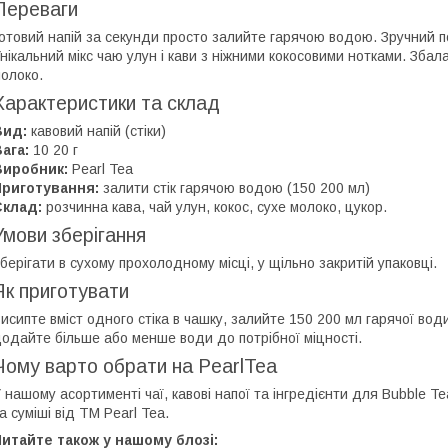
Переваги
отовий напій за секунди просто залийте гарячою водою. Зручний 
нікальний мікс чаю улун і кави з ніжними кокосовими нотками. Зба
олоко.
Характеристики та склад
Вид:
кавовий напій (стіки)
ага:
10 20 г
Виробник:
Pearl Tea
Приготування:
залити стік гарячою водою (150 200 мл)
Склад:
розчинна кава, чай улун, кокос, сухе молоко, цукор.
Умови зберігання
берігати в сухому прохолодному місці, у щільно закритій упаковці.
Як приготувати
исипте вміст одного стіка в чашку, залийте 150 200 мл гарячої во
одайте більше або менше води до потрібної міцності.
Чому варто обрати на PearlTea
 нашому асортименті чаї, кавові напої та інгредієнти для Bubble 
а суміші від ТМ Pearl Tea.
итайте також у нашому блозі: