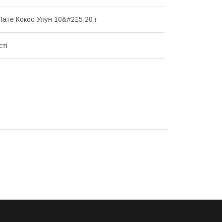
Лате Кокос-Улун 10&#215;20 г
сті