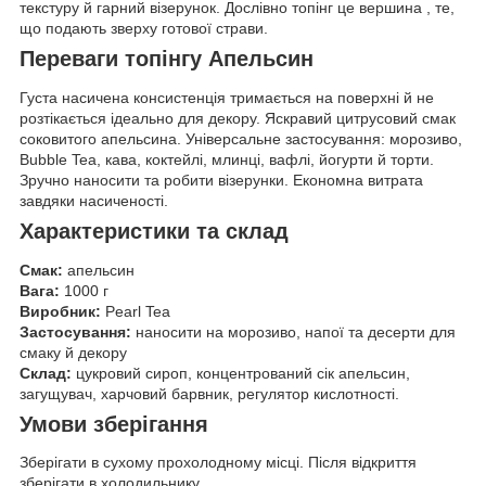
текстуру й гарний візерунок. Дослівно топінг це вершина , те,
що подають зверху готової страви.
Переваги топінгу Апельсин
Густа насичена консистенція тримається на поверхні й не
розтікається ідеально для декору. Яскравий цитрусовий смак
соковитого апельсина. Універсальне застосування: морозиво,
Bubble Tea, кава, коктейлі, млинці, вафлі, йогурти й торти.
Зручно наносити та робити візерунки. Економна витрата
завдяки насиченості.
Характеристики та склад
Смак:
апельсин
Вага:
1000 г
Виробник:
Pearl Tea
Застосування:
наносити на морозиво, напої та десерти для
смаку й декору
Склад:
цукровий сироп, концентрований сік апельсин,
загущувач, харчовий барвник, регулятор кислотності.
Умови зберігання
Зберігати в сухому прохолодному місці. Після відкриття
зберігати в холодильнику.