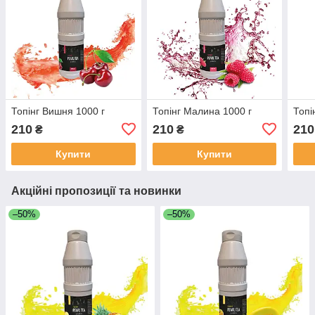
Топінг Вишня 1000 г
Топінг Малина 1000 г
Топі
210
210
210
₴
₴
Купити
Купити
Акційні пропозиції та новинки
–50%
–50%