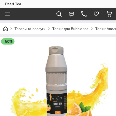
Pearl Tea
Товари та послуги
Топінг для Bubble tea
Топінг Апел
–50%