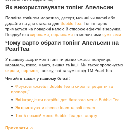
Як використовувати топінг Апельсин
Полийте топінгом морозиво, десерт, млинці чи вафлі або
додайте на дно стакана для
Bubble Tea
. Топінг гарно
тримається на поверхні напою й створює ефектні візерунки.
Поєднуйте з
сиропами
,
перлинами
та молочними
сумішами
.
Чому варто обрати топінг Апельсин на
PearlTea
У нашому асортименті топінги різних смаків: полуниця,
карамель, кокос, манго, вишня та інші. Ми також пропонуємо
сиропи
,
перлини
, тапіоку, чаї та суміші від ТМ Pearl Tea.
Читайте також у нашому блозі:
Фруктові коктейлі Bubble Tea із сиропів: рецепти та
пропорції
Які інгредієнти потрібні для базового меню Bubble Tea
Як приготувати cheese foam та salt cream
Топ-5 позицій меню Bubble Tea для старту
Приховати