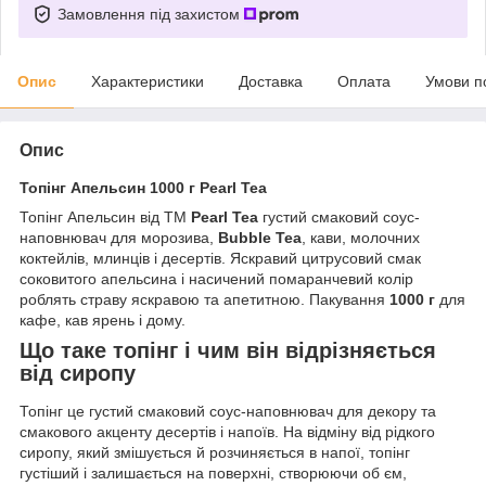
Замовлення під захистом
Опис
Характеристики
Доставка
Оплата
Умови п
Опис
Топінг Апельсин 1000 г Pearl Tea
Топінг Апельсин від ТМ
Pearl Tea
густий смаковий соус-
наповнювач для морозива,
Bubble Tea
, кави, молочних
коктейлів, млинців і десертів. Яскравий цитрусовий смак
соковитого апельсина і насичений помаранчевий колір
роблять страву яскравою та апетитною. Пакування
1000 г
для
кафе, кав ярень і дому.
Що таке топінг і чим він відрізняється
від сиропу
Топінг це густий смаковий соус-наповнювач для декору та
смакового акценту десертів і напоїв. На відміну від рідкого
сиропу, який змішується й розчиняється в напої, топінг
густіший і залишається на поверхні, створюючи об єм,