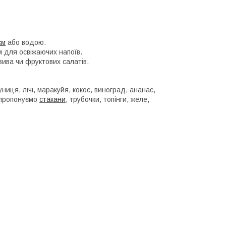
єм
або водою.
 для освіжаючих напоїв.
зива чи фруктових салатів.
ниця, лічі, маракуйя, кокос, виноград, ананас,
ж пропонуємо
стакани
, трубочки, топінги, желе,