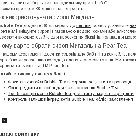
ісля відкриття зберігати в холодильнику при +1 +6 C.
пожити протягом 30 днів після відкриття.
Як використовувати сироп Мигдаль
Bubble Tea
додайте 30 мл сиропу до
перлин
та льоду, залийте
ча
октейлі
змішуйте сироп із газованою водою, соками або алкоголем
Десерти
використовуйте для просочення бісквітів, поливання моро
Чому варто обрати сироп Мигдаль на PearlTea
 нашому асортименті десятки сиропів для бабл ті та коктейлів: полу
аро, блю кюрасао, піна колада, солона карамель та інші. Ми тако
ерлини та суміші від ТМ Pearl Tea.
итайте також у нашому блозі:
Фруктові коктейлі Bubble Tea із сиропів: рецепти та пропорції
Які інгредієнти потрібні для базового меню Bubble Tea
Топ-5 позицій меню Bubble Tea для старту: маржа та рецепти
Контроль залишків інгредієнтів Bubble Tea: облік і замовлення
арактеристики