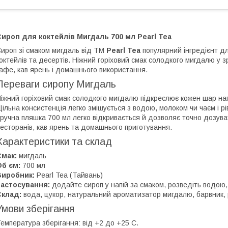
ироп для коктейлів Мигдаль 700 мл Pearl Tea
ироп зі смаком мигдаль від ТМ
Pearl Tea
популярний інгредієнт д
октейлів та десертів. Ніжний горіховий смак солодкого мигдалю у 
афе, кав ярень і домашнього використання.
Переваги сиропу Мигдаль
іжний горіховий смак солодкого мигдалю підкреслює кожен шар нап
ільна консистенція легко змішується з водою, молоком чи чаєм і р
ручна пляшка 700 мл легко відкривається й дозволяє точно дозува
есторанів, кав ярень та домашнього приготування.
Характеристики та склад
Смак:
мигдаль
б єм:
700 мл
Виробник:
Pearl Tea (Тайвань)
Застосування:
додайте сироп у напій за смаком, розведіть водою
Склад:
вода, цукор, натуральний ароматизатор мигдалю, барвник, 
Умови зберігання
емпература зберігання: від +2 до +25 C.