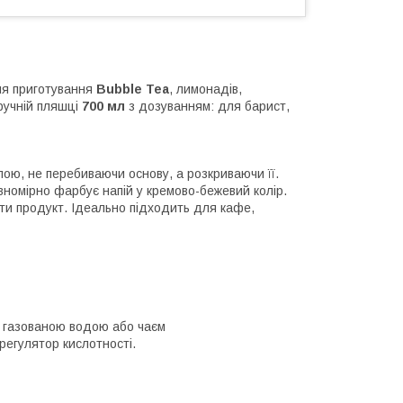
ля приготування
Bubble Tea
, лимонадів,
зручній пляшці
700 мл
з дозуванням: для барист,
ою, не перебиваючи основу, а розкриваючи її.
івномірно фарбує напій у кремово-бежевий колір.
ти продукт. Ідеально підходить для кафе,
, газованою водою або чаєм
регулятор кислотності.