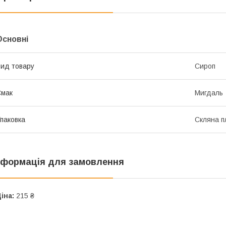
Основні
ид товару
Сироп
Смак
Мигдаль
паковка
Скляна п
нформація для замовлення
іна:
215 ₴