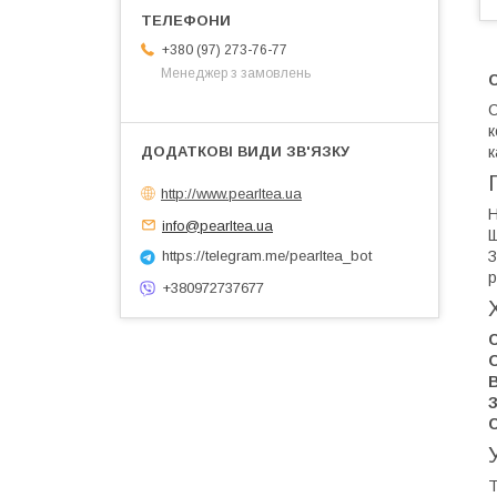
+380 (97) 273-76-77
Менеджер з замовлень
С
С
к
к
http://www.pearltea.ua
Н
info@pearltea.ua
Щ
З
https://telegram.me/pearltea_bot
р
+380972737677
О
Т