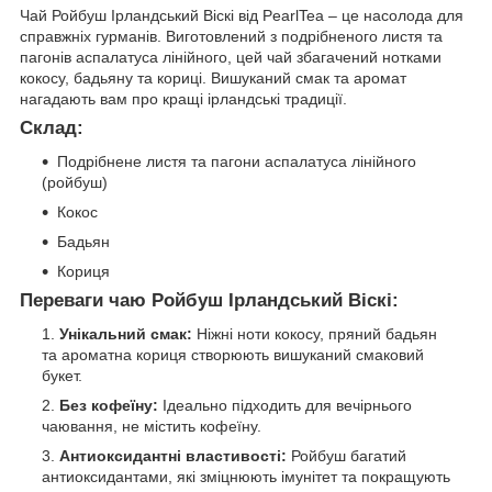
Чай Ройбуш Ірландський Віскі від PearlTea – це насолода для
справжніх гурманів. Виготовлений з подрібненого листя та
пагонів аспалатуса лінійного, цей чай збагачений нотками
кокосу, бадьяну та кориці. Вишуканий смак та аромат
нагадають вам про кращі ірландські традиції.
Склад:
Подрібнене листя та пагони аспалатуса лінійного
(ройбуш)
Кокос
Бадьян
Кориця
Переваги чаю Ройбуш Ірландський Віскі:
Унікальний смак:
Ніжні ноти кокосу, пряний бадьян
та ароматна кориця створюють вишуканий смаковий
букет.
Без кофеїну:
Ідеально підходить для вечірнього
чаювання, не містить кофеїну.
Антиоксидантні властивості:
Ройбуш багатий
антиоксидантами, які зміцнюють імунітет та покращують