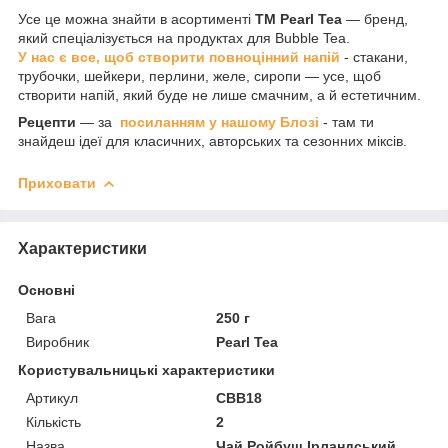
Усе це можна знайти в асортименті
ТМ Pearl Tea
— бренд,
який спеціалізується на продуктах для Bubble Tea.
У нас є все, щоб створити повноцінний напій
- стакани,
трубочки, шейкери, перлини, желе, сиропи — усе, щоб
створити напій, який буде не лише смачним, а й естетичним.
Рецепти
— за
посиланням у нашому Блозі
- там ти
знайдеш ідеї для класичних, авторських та сезонних міксів.
Приховати
Характеристики
Основні
Вага
250 г
Виробник
Pearl Tea
Користувальницькі характеристики
Артикул
CBB18
Кількість
2
Назва
Чай Ройбуш Ірландський