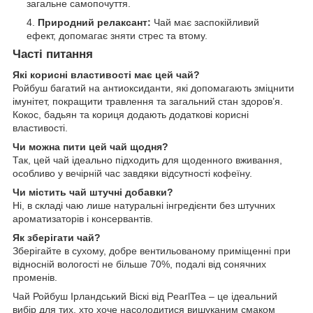
загальне самопочуття.
Природний релаксант:
Чай має заспокійливий
ефект, допомагає зняти стрес та втому.
Часті питання
Які корисні властивості має цей чай?
Ройбуш багатий на антиоксиданти, які допомагають зміцнити
імунітет, покращити травлення та загальний стан здоров’я.
Кокос, бадьян та кориця додають додаткові корисні
властивості.
Чи можна пити цей чай щодня?
Так, цей чай ідеально підходить для щоденного вживання,
особливо у вечірній час завдяки відсутності кофеїну.
Чи містить чай штучні добавки?
Ні, в складі чаю лише натуральні інгредієнти без штучних
ароматизаторів і консервантів.
Як зберігати чай?
Зберігайте в сухому, добре вентильованому приміщенні при
відносній вологості не більше 70%, подалі від сонячних
променів.
Чай Ройбуш Ірландський Віскі від PearlTea – це ідеальний
вибір для тих, хто хоче насолодитися вишуканим смаком