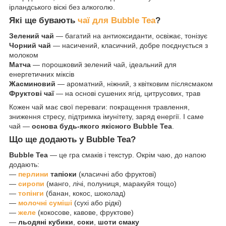
ірландського віскі без алкоголю.
Які ще бувають
чаї для Bubble Tea
?
Зелений чай
— багатий на антиоксиданти, освіжає, тонізує
Чорний чай
— насичений, класичний, добре поєднується з
молоком
Матча
— порошковий зелений чай, ідеальний для
енергетичних міксів
Жасминовий
— ароматний, ніжний, з квітковим післясмаком
Фруктові чаї
— на основі сушених ягід, цитрусових, трав
Кожен чай має свої переваги: покращення травлення,
зниження стресу, підтримка імунітету, заряд енергії. І саме
чай —
основа будь-якого якісного Bubble Tea
.
Що ще додають у Bubble Tea?
Bubble Tea
— це гра смаків і текстур. Окрім чаю, до напою
додають:
—
перлини
тапіоки
(класичні або фруктові)
—
сиропи
(манго, лічі, полуниця, маракуйя тощо)
—
топінги
(банан, кокос, шоколад)
—
молочні суміші
(сухі або рідкі)
—
желе
(кокосове, кавове, фруктове)
—
льодяні кубики
,
соки
,
шоти смаку