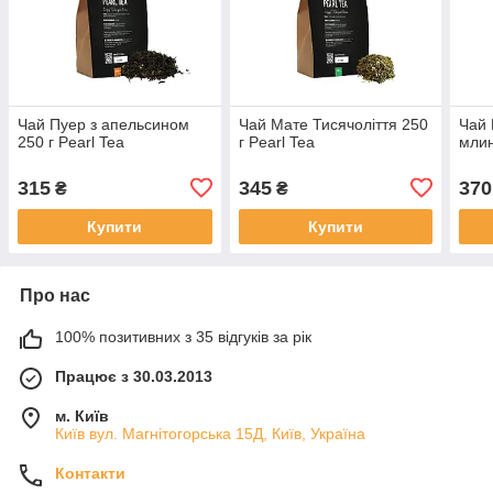
Чай Пуер з апельсином
Чай Мате Тисячоліття 250
Чай 
250 г Pearl Tea
г Pearl Tea
млин
315
345
370
₴
₴
Купити
Купити
Про нас
100% позитивних з 35 відгуків за рік
Працює з 30.03.2013
м. Київ
Київ вул. Магнiтогорська 15Д, Київ, Україна
Контакти