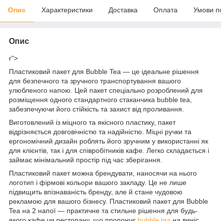
Опис
Характеристики
Доставка
Оплата
Умови п
Опис
r">
Пластиковий пакет для Bubble Tea — це ідеальне рішення
для безпечного та зручного транспортування вашого
улюбленого напою. Цей пакет спеціально розроблений для
розміщення одного стандартного стаканчика bubble tea,
забезпечуючи його стійкість та захист від проливання.
Виготовлений із міцного та якісного пластику, пакет
відрізняється довговічністю та надійністю. Міцні ручки та
ергономічний дизайн роблять його зручним у використанні як
для клієнтів, так і для співробітників кафе. Легко складається і
займає мінімальний простір під час зберігання.
Пластиковий пакет можна брендувати, наносячи на нього
логотип і фірмові кольори вашого закладу. Це не лише
підвищить впізнаваність бренду, але й стане чудовою
рекламою для вашого бізнесу. Пластиковий пакет для Bubble
Tea на 2 напої — практичне та стильне рішення для будь-
якого кафе чи ресторану, що пропонує
bubble tea
на виніс.