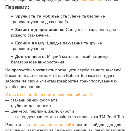
Переваги:
Зручність та мобільність:
Легке та безпечне
транспортування двох напоїв.
Захист від проливання:
Спеціальні відділення для
кожного стаканчика.
Економія часу:
Швидке пакування та зручне
транспортування.
Довговічність:
Міцний матеріал, який витримує
багаторазове використання.
Не пропустіть можливість покращити сервіс вашого закладу!
Замовте пластикові пакети для Bubble Tea вже сьогодні і
забезпечте своїм клієнтам комфортне транспортування їх
улюблених напоїв.
У нас є все, щоб створити повноцінний напій:
— стакани різних форматів
— трубочки для перлин
— шейкери, перлини, желе, сиропи
— і, звісно, десятки смаків топінгів та сиропів від ТМ Pearl Tea
Рецепти — за
посиланням на сайті
там ти знайдеш ідеї для
класичних, авторських та сезонних напоїв, які легко повторити