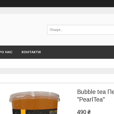
РО НАС
КОНТАКТИ
Bubble tea П
"PearlTea"
490 ₴