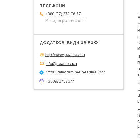
+380 (97) 273-76-77
B
Менеджер з замовлень
В
п
с
м
http://www.pearltea.ua
B
info@pearltea.ua
о
https://telegram.me/pearltea_bot
т
+380972737677
С
а
в
В
с
к