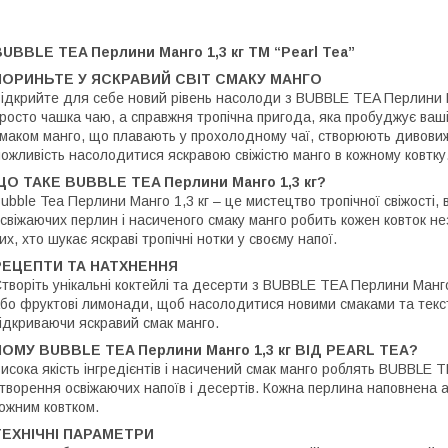
UBBLE TEA Перлини Манго 1,3 кг ТМ “Pearl Tea”
ПОРИНЬТЕ У ЯСКРАВИЙ СВІТ СМАКУ МАНГО
ідкрийте для себе новий рівень насолоди з BUBBLE TEA Перлини Ма
росто чашка чаю, а справжня тропічна пригода, яка пробуджує ваші
маком манго, що плавають у прохолодному чаї, створюють дивови
ожливість насолодитися яскравою свіжістю манго в кожному ковтку
ЩО ТАКЕ BUBBLE TEA Перлини Манго 1,3 кг?
ubble Tea Перлини Манго 1,3 кг – це мистецтво тропічної свіжості,
свіжаючих перлин і насиченого смаку манго робить кожен ковток н
их, хто шукає яскраві тропічні нотки у своєму напої.
РЕЦЕПТИ ТА НАТХНЕННЯ
творіть унікальні коктейлі та десерти з BUBBLE TEA Перлини Манго 
бо фруктові лимонади, щоб насолодитися новими смаками та текс
ідкриваючи яскравий смак манго.
ЧОМУ BUBBLE TEA Перлини Манго 1,3 кг ВІД PEARL TEA?
исока якість інгредієнтів і насичений смак манго роблять BUBBLE
творення освіжаючих напоїв і десертів. Кожна перлина наповнена 
ожним ковтком.
ТЕХНІЧНІ ПАРАМЕТРИ