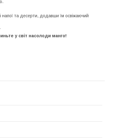
ю.
і напої та десерти, додавши їм освіжаючий
.
иньте у світ насолоди манго!