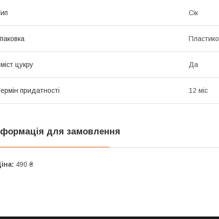
ип
Сік
паковка
Пластико
міст цукру
Да
ермін придатності
12 міс
нформація для замовлення
іна:
490 ₴