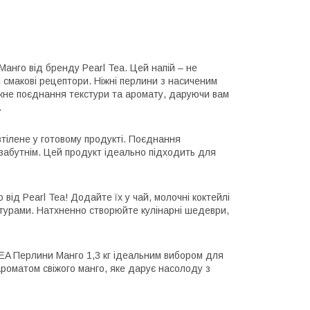
нго від бренду Pearl Tea. Цей напій – не
 смакові рецептори. Ніжні перлини з насиченим
жне поєднання текстури та аромату, даруючи вам
.
 втілене у готовому продукті. Поєднання
езабутнім. Цей продукт ідеально підходить для
від Pearl Tea! Додайте їх у чай, молочні коктейлі
турами. Натхненно створюйте кулінарні шедеври,
 TEA Перлини Манго 1,3 кг ідеальним вибором для
ароматом свіжого манго, яке дарує насолоду з