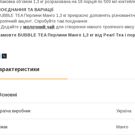
паковка об’ємом 1,3 кг розрахована на 18 порцій по 500 мл коктейл
ПОЄДНАННЯ ТА ВАРІАЦІЇ
UBBLE TEA Перлини Манго 1,3 кг прекрасно доповнять різноманітн
ропічний акцент. Спробуйте такі поєднання:
 Додайте у
молочний чай
для створення ніжного тропічного міксу
амовте BUBBLE TEA Перлини Манго 1,3 кг від Pearl Tea і пор
арактеристики
Основні
раїна виробник
Україна
Смак
Манго