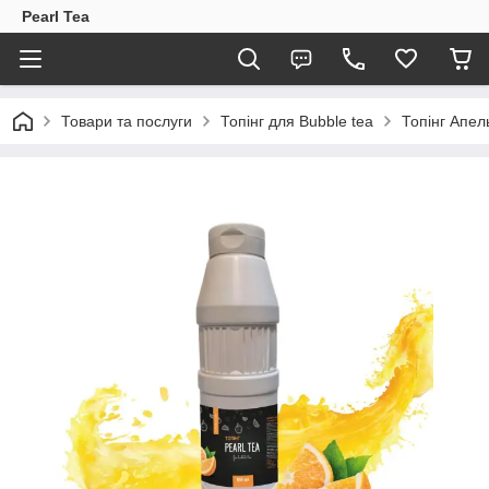
Pearl Tea
Товари та послуги
Топінг для Bubble tea
Топінг Апел