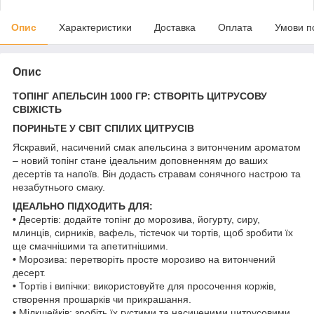
Опис
Характеристики
Доставка
Оплата
Умови п
Опис
ТОПІНГ АПЕЛЬСИН 1000 ГР: СТВОРІТЬ ЦИТРУСОВУ
СВІЖІСТЬ
ПОРИНЬТЕ У СВІТ СПІЛИХ ЦИТРУСІВ
Яскравий, насичений смак апельсина з витонченим ароматом
– новий топінг стане ідеальним доповненням до ваших
десертів та напоїв. Він додасть стравам сонячного настрою та
незабутнього смаку.
ІДЕАЛЬНО ПІДХОДИТЬ ДЛЯ:
•
Десертів: додайте топінг до морозива, йогурту, сиру,
млинців, сирників, вафель, тістечок чи тортів, щоб зробити їх
ще смачнішими та апетитнішими.
•
Морозива: перетворіть просте морозиво на витончений
десерт.
•
Тортів і випічки: використовуйте для просочення коржів,
створення прошарків чи прикрашання.
•
Мілкшейків: зробіть їх густими та насиченими цитрусовими