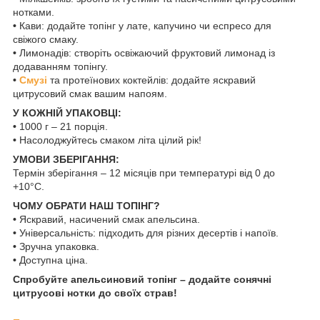
нотками.
•
Кави: додайте топінг у лате, капучино чи еспресо для
свіжого смаку.
•
Лимонадів: створіть освіжаючий фруктовий лимонад із
додаванням топінгу.
•
Смузі
та протеїнових коктейлів: додайте яскравий
цитрусовий смак вашим напоям.
У КОЖНІЙ УПАКОВЦІ:
•
1000 г – 21 порція.
•
Насолоджуйтесь смаком літа цілий рік!
УМОВИ ЗБЕРІГАННЯ:
Термін зберігання – 12 місяців при температурі від 0 до
+10°C.
ЧОМУ ОБРАТИ НАШ ТОПІНГ?
•
Яскравий, насичений смак апельсина.
•
Універсальність: підходить для різних десертів і напоїв.
•
Зручна упаковка.
•
Доступна ціна.
Спробуйте апельсиновий топінг – додайте сонячні
цитрусові нотки до своїх страв!