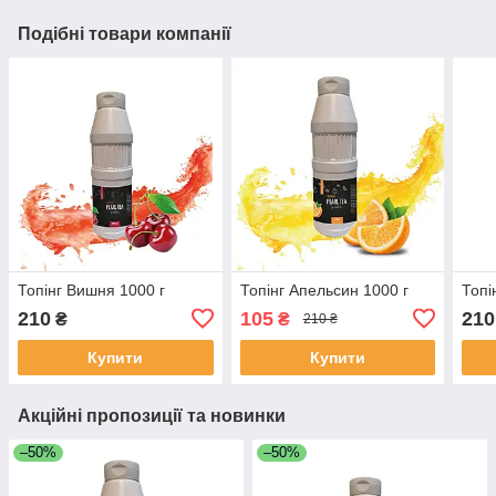
Подібні товари компанії
Топінг Вишня 1000 г
Топінг Апельсин 1000 г
Топі
210
105
210
₴
₴
210 ₴
Купити
Купити
Акційні пропозиції та новинки
–50%
–50%