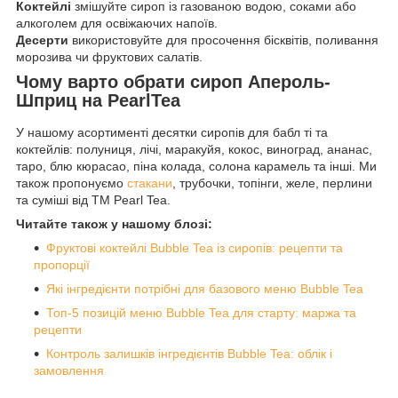
Коктейлі
змішуйте сироп із газованою водою, соками або
алкоголем для освіжаючих напоїв.
Десерти
використовуйте для просочення бісквітів, поливання
морозива чи фруктових салатів.
Чому варто обрати сироп Апероль-
Шприц на PearlTea
У нашому асортименті десятки сиропів для бабл ті та
коктейлів: полуниця, лічі, маракуйя, кокос, виноград, ананас,
таро, блю кюрасао, піна колада, солона карамель та інші. Ми
також пропонуємо
стакани
, трубочки, топінги, желе, перлини
та суміші від ТМ Pearl Tea.
Читайте також у нашому блозі:
Фруктові коктейлі Bubble Tea із сиропів: рецепти та
пропорції
Які інгредієнти потрібні для базового меню Bubble Tea
Топ-5 позицій меню Bubble Tea для старту: маржа та
рецепти
Контроль залишків інгредієнтів Bubble Tea: облік і
замовлення