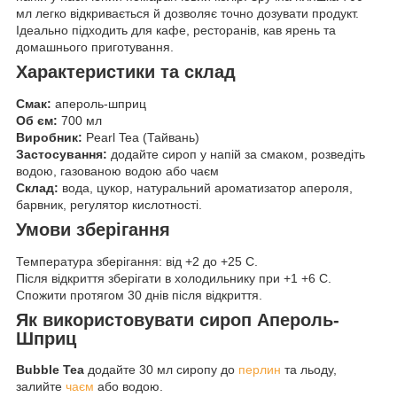
мл легко відкривається й дозволяє точно дозувати продукт.
Ідеально підходить для кафе, ресторанів, кав ярень та
домашнього приготування.
Характеристики та склад
Смак:
апероль-шприц
Об єм:
700 мл
Виробник:
Pearl Tea (Тайвань)
Застосування:
додайте сироп у напій за смаком, розведіть
водою, газованою водою або чаєм
Склад:
вода, цукор, натуральний ароматизатор апероля,
барвник, регулятор кислотності.
Умови зберігання
Температура зберігання: від +2 до +25 C.
Після відкриття зберігати в холодильнику при +1 +6 C.
Спожити протягом 30 днів після відкриття.
Як використовувати сироп Апероль-
Шприц
Bubble Tea
додайте 30 мл сиропу до
перлин
та льоду,
залийте
чаєм
або водою.