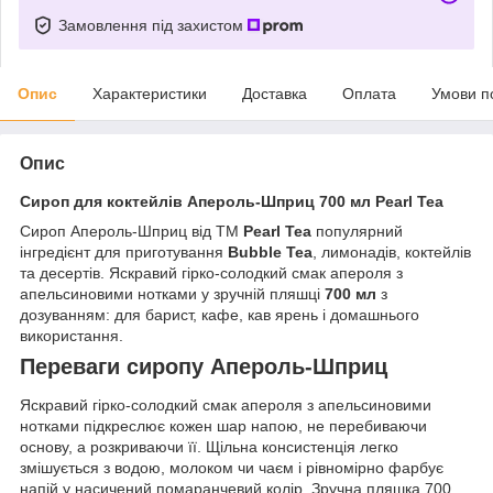
Замовлення під захистом
Опис
Характеристики
Доставка
Оплата
Умови п
Опис
Сироп для коктейлів Апероль-Шприц 700 мл Pearl Tea
Сироп Апероль-Шприц від ТМ
Pearl Tea
популярний
інгредієнт для приготування
Bubble Tea
, лимонадів, коктейлів
та десертів. Яскравий гірко-солодкий смак апероля з
апельсиновими нотками у зручній пляшці
700 мл
з
дозуванням: для барист, кафе, кав ярень і домашнього
використання.
Переваги сиропу Апероль-Шприц
Яскравий гірко-солодкий смак апероля з апельсиновими
нотками підкреслює кожен шар напою, не перебиваючи
основу, а розкриваючи її. Щільна консистенція легко
змішується з водою, молоком чи чаєм і рівномірно фарбує
напій у насичений помаранчевий колір. Зручна пляшка 700