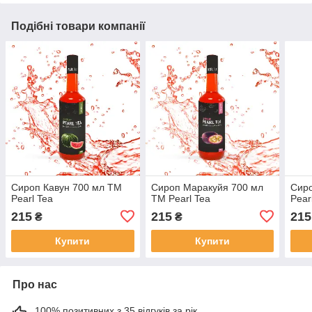
Подібні товари компанії
Сироп Кавун 700 мл ТМ
Сироп Маракуйя 700 мл
Сир
Pearl Tea
ТМ Pearl Tea
Pear
215
215
215
₴
₴
Купити
Купити
Про нас
100% позитивних з 35 відгуків за рік