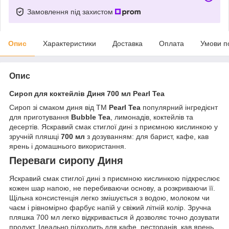
Замовлення під захистом
Опис
Характеристики
Доставка
Оплата
Умови п
Опис
Сироп для коктейлів Диня 700 мл Pearl Tea
Сироп зі смаком диня від ТМ
Pearl Tea
популярний інгредієнт
для приготування
Bubble Tea
, лимонадів, коктейлів та
десертів. Яскравий смак стиглої дині з приємною кислинкою у
зручній пляшці
700 мл
з дозуванням: для барист, кафе, кав
ярень і домашнього використання.
Переваги сиропу Диня
Яскравий смак стиглої дині з приємною кислинкою підкреслює
кожен шар напою, не перебиваючи основу, а розкриваючи її.
Щільна консистенція легко змішується з водою, молоком чи
чаєм і рівномірно фарбує напій у свіжий літній колір. Зручна
пляшка 700 мл легко відкривається й дозволяє точно дозувати
продукт. Ідеально підходить для кафе, ресторанів, кав ярень