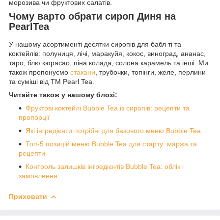
морозива чи фруктових салатів.
Чому варто обрати сироп Диня на
PearlTea
У нашому асортименті десятки сиропів для бабл ті та
коктейлів: полуниця, лічі, маракуйя, кокос, виноград, ананас,
таро, блю кюрасао, піна колада, солона карамель та інші. Ми
також пропонуємо
стакани
, трубочки, топінги, желе, перлини
та суміші від ТМ Pearl Tea.
Читайте також у нашому блозі:
Фруктові коктейлі Bubble Tea із сиропів: рецепти та
пропорції
Які інгредієнти потрібні для базового меню Bubble Tea
Топ-5 позицій меню Bubble Tea для старту: маржа та
рецепти
Контроль залишків інгредієнтів Bubble Tea: облік і
замовлення
Приховати