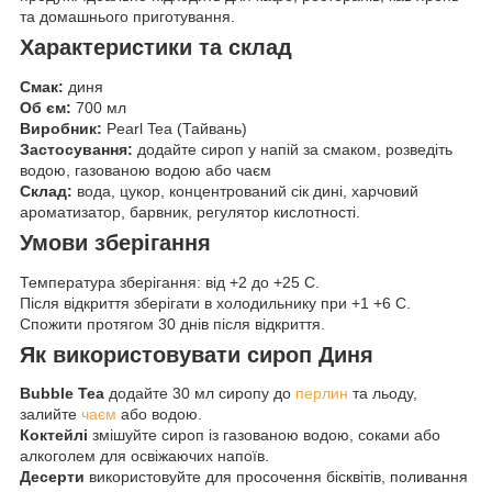
та домашнього приготування.
Характеристики та склад
Смак:
диня
Об єм:
700 мл
Виробник:
Pearl Tea (Тайвань)
Застосування:
додайте сироп у напій за смаком, розведіть
водою, газованою водою або чаєм
Склад:
вода, цукор, концентрований сік дині, харчовий
ароматизатор, барвник, регулятор кислотності.
Умови зберігання
Температура зберігання: від +2 до +25 C.
Після відкриття зберігати в холодильнику при +1 +6 C.
Спожити протягом 30 днів після відкриття.
Як використовувати сироп Диня
Bubble Tea
додайте 30 мл сиропу до
перлин
та льоду,
залийте
чаєм
або водою.
Коктейлі
змішуйте сироп із газованою водою, соками або
алкоголем для освіжаючих напоїв.
Десерти
використовуйте для просочення бісквітів, поливання