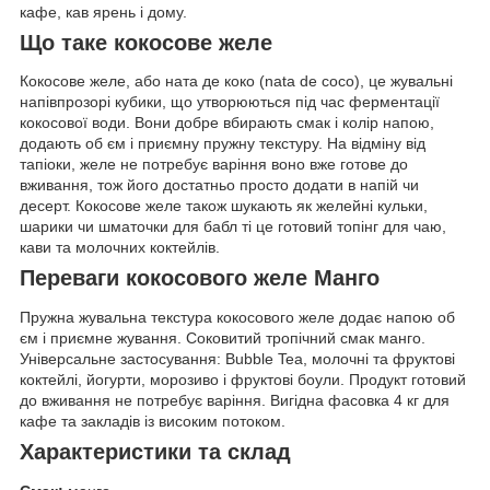
кафе, кав ярень і дому.
Що таке кокосове желе
Кокосове желе, або ната де коко (nata de coco), це жувальні
напівпрозорі кубики, що утворюються під час ферментації
кокосової води. Вони добре вбирають смак і колір напою,
додають об єм і приємну пружну текстуру. На відміну від
тапіоки, желе не потребує варіння воно вже готове до
вживання, тож його достатньо просто додати в напій чи
десерт. Кокосове желе також шукають як желейні кульки,
шарики чи шматочки для бабл ті це готовий топінг для чаю,
кави та молочних коктейлів.
Переваги кокосового желе Манго
Пружна жувальна текстура кокосового желе додає напою об
єм і приємне жування. Соковитий тропічний смак манго.
Універсальне застосування: Bubble Tea, молочні та фруктові
коктейлі, йогурти, морозиво і фруктові боули. Продукт готовий
до вживання не потребує варіння. Вигідна фасовка 4 кг для
кафе та закладів із високим потоком.
Характеристики та склад