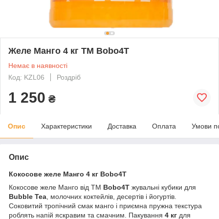
Желе Манго 4 кг ТМ Bobo4T
Немає в наявності
Код: KZL06
Роздріб
1 250
₴
Опис
Характеристики
Доставка
Оплата
Умови п
Опис
Кокосове желе Манго 4 кг Bobo4T
Кокосове желе Манго від ТМ
Bobo4T
жувальні кубики для
Bubble Tea
, молочних коктейлів, десертів і йогуртів.
Соковитий тропічний смак манго і приємна пружна текстура
роблять напій яскравим та смачним. Пакування
4 кг
для