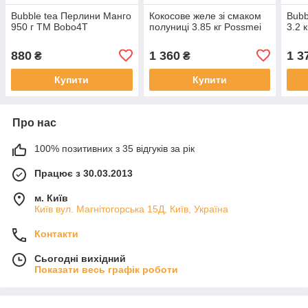
Bubble tea Перлини Манго
Кокосове желе зі смаком
Bubb
950 г TM Bobo4T
полуниці 3.85 кг Possmei
3.2 
880
1 360
1 3
₴
₴
Купити
Купити
Про нас
100% позитивних з 35 відгуків за рік
Працює з 30.03.2013
м. Київ
Київ вул. Магнiтогорська 15Д, Київ, Україна
Контакти
Сьогодні вихідний
Показати весь графік роботи