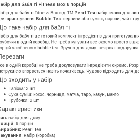
абір для бабл ті Fitness Box 6 порцій
абір для бабл ті Fitness Box від ТМ
Pearl Tea
набір смаків для акт
ля приготування
Bubble Tea
: перлини або суміші, сиропи, чай і т
Що таке набір для бабл ті
абір для бабл ті це готовий комплект інгредієнтів для приготуванн
рубочки в одній коробці. Не треба купувати все окремо просто відк
орцій улюбленого bubble tea. Зручно для дому, вечірок і подарунка
Переваги
се в одній коробці не треба докуповувати інгредієнти окремо. Розр
нструкцією впорається навіть початківець. Чудово підходить для до
Що входить у набір
Тапіока: 3 шт
Суха суміш: кокос, чорниця, матча, таро, кавун, манго
Трубочки: 2 шт
Характеристики
ип:
набір для дому
орцій:
6 порцій
Виробник:
Pearl Tea
Пакування:
набір (коробка)