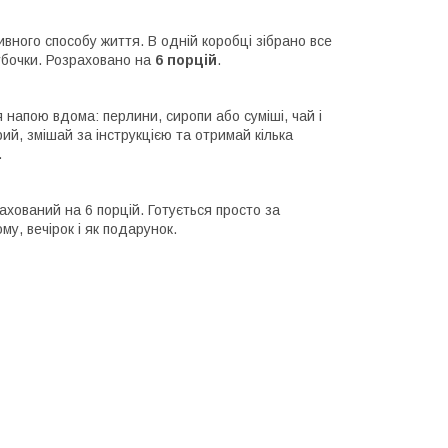
ивного способу життя. В одній коробці зібрано все
рубочки. Розраховано на
6 порцій
.
я напою вдома: перлини, сиропи або суміші, чай і
рий, змішай за інструкцією та отримай кілька
.
ахований на 6 порцій. Готується просто за
му, вечірок і як подарунок.