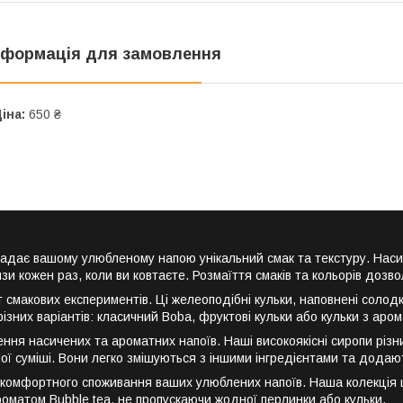
нформація для замовлення
іна:
650 ₴
надає вашому улюбленому напою унікальний смак та текстуру. Насич
 кожен раз, коли ви ковтаєте. Розмаїття смаків та кольорів дозвол
т смакових експериментів. Ці желеоподібні кульки, наповнені сол
ізних варіантів: класичний Boba, фруктові кульки або кульки з аро
ння насичених та ароматних напоїв. Наші високоякісні сиропи різни
ої суміші. Вони легко змішуються з іншими інгредієнтами та додают
 комфортного споживання ваших улюблених напоїв. Наша колекція ши
матом Bubble tea, не пропускаючи жодної перлинки або кульки.