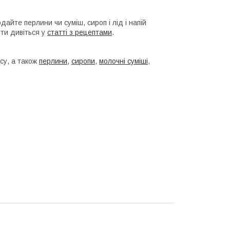
дайте перлини чи суміш, сироп і лід і напій
пти дивіться у
статті з рецептами
.
су, а також
перлини
,
сиропи
,
молочні суміші
,