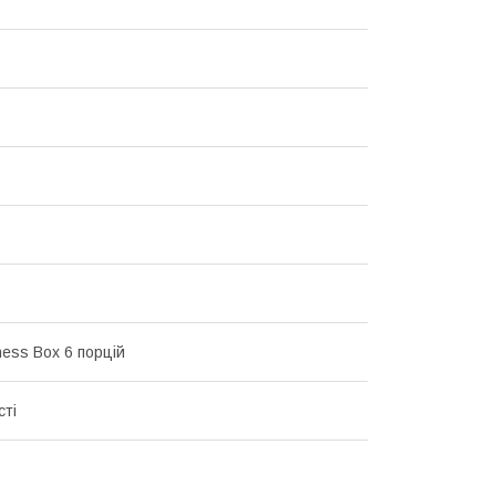
ness Box 6 порцій
сті