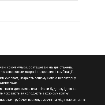
ені соком кульки, розташовані на дні стакана,
яє створювати яскраві та креативні комбінації.
одким сиропом, надають вашому напою неповторну
матним чаєм.
х смаків дозволять вам втілити будь-яку ідею та
ь яскравість та солодкість в кожному ковтку.
роких трубочок пропонує зручні та міцні варіанти, які