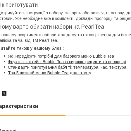
Як приготувати
отримуйтесь інструкції з набору: заваріть або розведіть основу, до
отовий. Усе необхідне вже в комплекті; докладні пропорції та реце
Чому варто обирати набори на PearlTea
 нашому асортименті набори для дому та готові рішення для бізне
апіока та чаї від ТМ Pearl Tea.
итайте також у нашому блозі:
Які інгредієнти потрібні для базового меню Bubble Tea
Фруктові коктейлі Bubble Tea із сиропів: рецепти та пропорції
Стандарти приготування бабл ті: температура, час, текстура
Топ-5 позицій меню Bubble Tea для старту
арактеристики
Основні