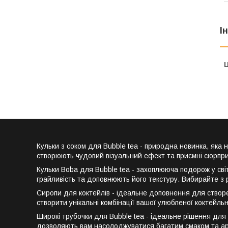
І
Ц
Кульки з соком для Bubble tea - природна новинка, яка 
створюють чудовий візуальний ефект та приємні сюрпризи
Кульки Boba для Bubble tea - захоплююча подорож у сві
грайливість та доповнюють його текстуру. Вибирайте з р
Сиропи для коктейлів - ідеальне доповнення для створе
створити унікальні комбінації вашої улюбленої коктейльн
Широкі трубочки для Bubble tea - ідеальне рішення для
дозволяють вам насолоджуватися багатим смаком та аро