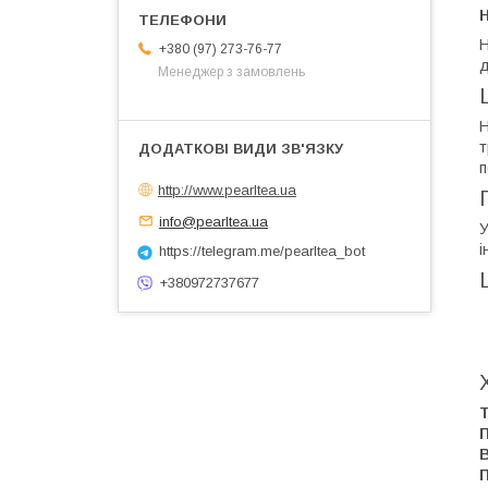
Н
Н
+380 (97) 273-76-77
д
Менеджер з замовлень
Н
т
п
http://www.pearltea.ua
info@pearltea.ua
У
і
https://telegram.me/pearltea_bot
+380972737677
Т
П