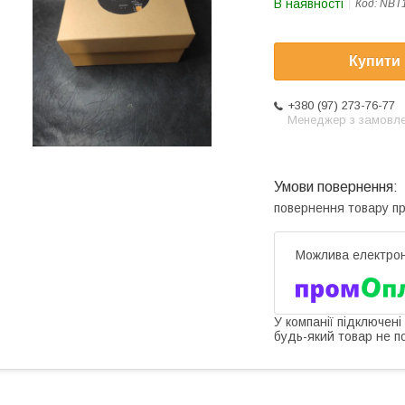
В наявності
Код:
NBT
Купити
+380 (97) 273-76-77
Менеджер з замовл
повернення товару п
У компанії підключені
будь-який товар не п