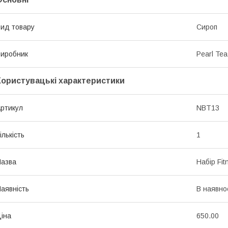
ид товару
Сироп
иробник
Pearl Tea
Користувацькі характеристики
ртикул
NBT13
ількість
1
азва
Набір Fit
аявність
В наявно
іна
650.00