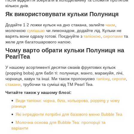
Після відкриття зберігати в холодильнику та спожити протягом
кількох днів.
Як використовувати кульки Полуниця
Додайте 1 2 ложки кульок на дно стакана, залийте
чаєм
,
молочною
сумішшю
чи лимонадом, додайте лід. Кульки не
варять вони одразу готові. Поєднуйте з
тапіокою
,
сиропами
та
желе для багатошарового напою.
Чому варто обрати кульки Полуниця на
PearlTea
У нашому асортименті десятки смаків фруктових кульок
(popping boba) для бабл ті: полуниця, манго, маракуйя, лічі,
чорниця, кавун та інші. Ми також пропонуємо
тапіоку
,
сиропи
,
стакани
, трубочки та суміші від ТМ Pearl Tea.
Читайте також у нашому блозі:
Види тапіоки: чорна, біла, кольорова, popping у чому
різниця
Які інгредієнти потрібні для базового меню Bubble Tea
Молочна основа для Bubble Tea: пропорції та
варіанти