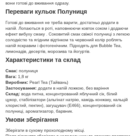
вони готові до вживання одразу.
Переваги кульок Полуниця
Готові до вживання не треба варити, достатньо додати в
напій. Лопаються в роті, наповнюючи ковток соком і додаючи
ефект вибуху смаку . Соковитий смак свіжої полуниці з легкою
солодкістю та ягідним відтінком та червоний колір роблять
напій яскравим і фотогенічним. Підходять для Bubble Tea,
лимонадів, десертів, морозива та йогуртів.
Характеристики та склад
Смак:
полуниця
Вага:
1,8 кг
Виробник:
Pearl Tea (Тайвань)
Застосування:
додати в напій ложкою, без варіння
Склад:
вода питна, концентрований яблучний сік, білий
цукор, стабілізатори (альгінат натрію, камідь конжаку, кальцій
хлористий, пектин), загущувач (Е466), концентрований сік
полуниці, ароматизатор, барвник.
Умови зберігання
Зберігати в сухому прохолодному місці.