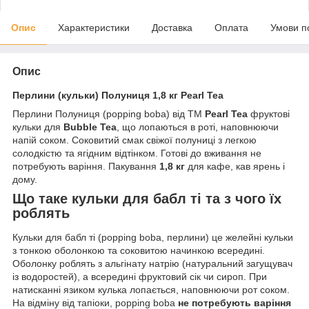
Опис
Характеристики
Доставка
Оплата
Умови п
Опис
Перлини (кульки) Полуниця 1,8 кг Pearl Tea
Перлини Полуниця (popping boba) від ТМ
Pearl Tea
фруктові
кульки для
Bubble Tea
, що лопаються в роті, наповнюючи
напій соком. Соковитий смак свіжої полуниці з легкою
солодкістю та ягідним відтінком. Готові до вживання не
потребують варіння. Пакування
1,8 кг
для кафе, кав ярень і
дому.
Що таке кульки для бабл ті та з чого їх
роблять
Кульки для бабл ті (popping boba, перлини) це желейні кульки
з тонкою оболонкою та соковитою начинкою всередині.
Оболонку роблять з альгінату натрію (натуральний загущувач
із водоростей), а всередині фруктовий сік чи сироп. При
натисканні язиком кулька лопається, наповнюючи рот соком.
На відміну від тапіоки, popping boba
не потребують варіння