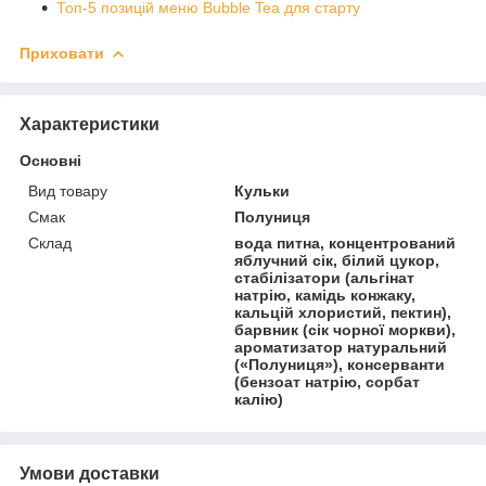
Топ-5 позицій меню Bubble Tea для старту
Приховати
Характеристики
Основні
Вид товару
Кульки
Смак
Полуниця
Склад
вода питна, концентрований
яблучний сік, білий цукор,
стабілізатори (альгінат
натрію, камідь конжаку,
кальцій хлористий, пектин),
барвник (сік чорної моркви),
ароматизатор натуральний
(«Полуниця»), консерванти
(бензоат натрію, сорбат
калію)
Умови доставки