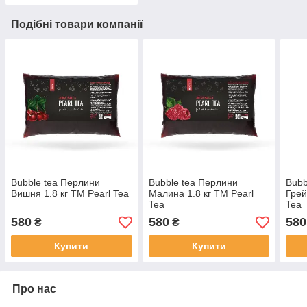
Подібні товари компанії
Bubble tea Перлини
Bubble tea Перлини
Bubb
Вишня 1.8 кг ТМ Pearl Tea
Малина 1.8 кг ТМ Pearl
Грей
Tea
Tea
580
580
580
₴
₴
Купити
Купити
Про нас