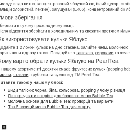
Склад:
вода питна, концентрований яблучний сік, білий цукор, стабі
альцій хлористий, пектин), загущувач (Е466), концентрований сік я
Умови зберігання
берігати в сухому прохолодному місці.
ісля відкриття зберігати в холодильнику та спожити протягом кільк
Як використовувати кульки Яблуко
одайте 1 2 ложки кульок на дно стакана, залийте
чаєм
, молочною
арять вони одразу готові. Поєднуйте з
тапіокою
,
сиропами
та желе
Чому варто обрати кульки Яблуко на PearlTea
 нашому асортименті десятки смаків фруктових кульок (popping bo
иропи
,
стакани
, трубочки та суміші від ТМ Pearl Tea.
итайте також у нашому блозі:
Види тапіоки: чорна, біла, кольорова, popping у чому різниця
Які інгредієнти потрібні для базового меню Bubble Tea
Молочна основа для Bubble Tea: пропорції та варіанти
Топ-5 позицій меню Bubble Tea для старту