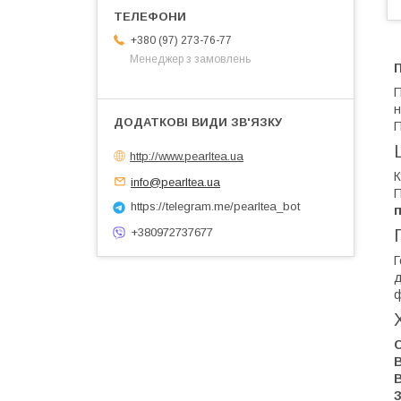
+380 (97) 273-76-77
Менеджер з замовлень
П
П
н
http://www.pearltea.ua
К
info@pearltea.ua
П
https://telegram.me/pearltea_bot
+380972737677
Г
д
ф
В