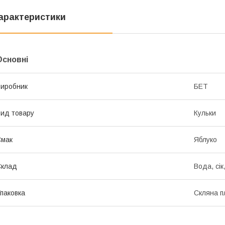
арактеристики
Основні
иробник
БЕТ
ид товару
Кульки
Смак
Яблуко
Склад
Вода, сік
паковка
Скляна п