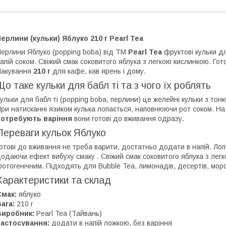
ерлини (кульки) Яблуко 210 г Pearl Tea
ерлини Яблуко (popping boba) від ТМ
Pearl Tea
фруктові кульки 
апій соком. Свіжий смак соковитого яблука з легкою кислинкою. Гот
Пакування
210 г
для кафе, кав ярень і дому.
Що таке кульки для бабл ті та з чого їх роблять
ульки для бабл ті (popping boba, перлини) це желейні кульки з т
ри натисканні язиком кулька лопається, наповнюючи рот соком. На 
потребують варіння
вони готові до вживання одразу.
Переваги кульок Яблуко
отові до вживання не треба варити, достатньо додати в напій. Лоп
одаючи ефект вибуху смаку . Свіжий смак соковитого яблука з легк
отогенічним. Підходять для Bubble Tea, лимонадів, десертів, моро
Характеристики та склад
Смак:
яблуко
ага:
210 г
Виробник:
Pearl Tea (Тайвань)
Застосування:
додати в напій ложкою, без варіння