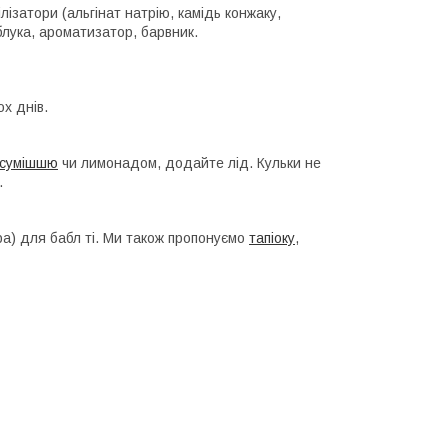
лізатори (альгінат натрію, камідь конжаку,
блука, ароматизатор, барвник.
ох днів.
сумішшю
чи лимонадом, додайте лід. Кульки не
.
ba) для бабл ті. Ми також пропонуємо
тапіоку
,