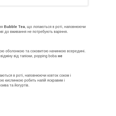
для
Bubble Tea
, що лопаються в роті, наповнюючи
ові до вживання не потребують варіння.
онкою оболонкою та соковитою начинкою всередині.
відміну від тапіоки, popping boba
не
аються в роті, наповнюючи ковток соком і
ою кислинкою робить напій яскравим і
зива та йогуртів.