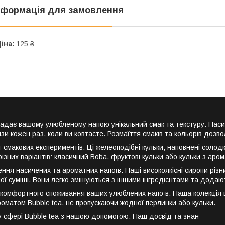
нформація для замовлення
іна:
125 ₴
надає вашому улюбленому напою унікальний смак та текстуру. Насич
 кожен раз, коли ви ковтаєте. Розмаїття смаків та кольорів дозвол
т смакових експериментів. Ці желеоподібні кульки, наповнені сол
ізних варіантів: класичний Boba, фруктові кульки або кульки з аро
ння насичених та ароматних напоїв. Наші високоякісні сиропи різни
ої суміші. Вони легко змішуються з іншими інгредієнтами та додают
 комфортного споживання ваших улюблених напоїв. Наша колекція ши
матом Bubble tea, не пропускаючи жодної перлинки або кульки.
 у сфері Bubble tea з нашою допомогою. Наш досвід та знан