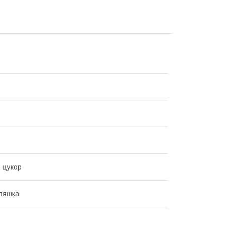
, цукор
ляшка