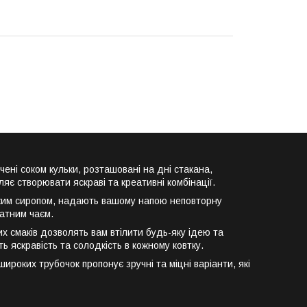
ені соком кульки, розташовані на дні стакана,
яє створювати яскраві та креативні комбінації.
одким сиропом, надають вашому напою неповторну
матним чаєм.
х смаків дозволять вам втілити будь-яку ідею та
ь яскравість та солодкість в кожному ковтку.
роких трубочок пропонує зручні та міцні варіанти, які