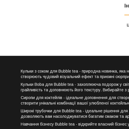
І
Ц
Кульки з соком для Bubble tea - природна новинка, яка 
створюють чудовий візуальний ефект та приємні сюрпризи
Кульки Boba для Bubble tea - захоплююча подорож у сві
грайливість та доповнюють його текстуру. Вибирайте з р
Сиропи для коктейлів - ідеальне доповнення для створе
створити унікальні комбінації вашої улюбленої коктейльн
Широкі трубочки для Bubble tea - ідеальне рішення для
дозволяють вам насолоджуватися багатим смаком та аро
Навчання бізнесу Bubble tea - відкрийте власний бізнес